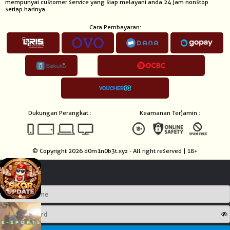
mempunyai customer service yang siap melayani anda 24 jam nonstop
setiap harinya.
Cara Pembayaran:
Dukungan Perangkat :
Keamanan Terjamin :
© Copyright 2026 d0m1n0b3t.xyz - All right reserved | 18+