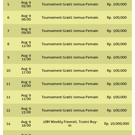
Aug 9
5
Tournament Gratis semua Pemain
Rp. 500,000
03:00
NEW
Aug 9
6
Tournament Gratis semua Pemain
Rp. 500,000
06:00
TANGKAS
RTP
Aug 9
7
Tournament Gratis semua Pemain
Rp. 500,000
09:00
DEPOSIT
Aug 9
8
Tournament Gratis semua Pemain
Rp. 500,000
12:00
WITHDRAW
Aug 9
9
Tournament Gratis semua Pemain
Rp. 500,000
15:00
PROMOSI
Aug 9
10
Tournament Gratis semua Pemain
Rp. 500,000
17:00
DOWNLOAD APLIKASI
Aug 9
11
Tournament Gratis semua Pemain
Rp. 500,000
19:00
REFERRAL
Aug 9
12
Tournament Gratis semua Pemain
Rp. 500,000
21:00
JACKPOT
Aug 9
13
Tournament Gratis semua Pemain
Rp. 500,000
23:00
VIP MEMBER
Aug 9
20M Weekly Freeroll, Tcoins Buy-
14
Rp. 20,000,000
16:00
in
HUBUNGI KAMI
Aug 9