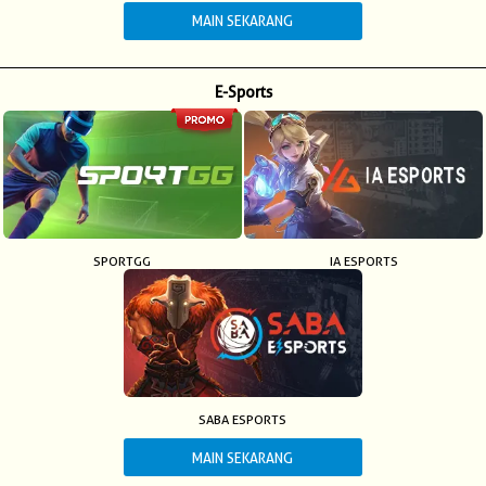
© Copyright 2026 d0m1n0b3t.xyz - All right reserved | 18+
E-Sports
SPORTGG
IA ESPORTS
SABA ESPORTS