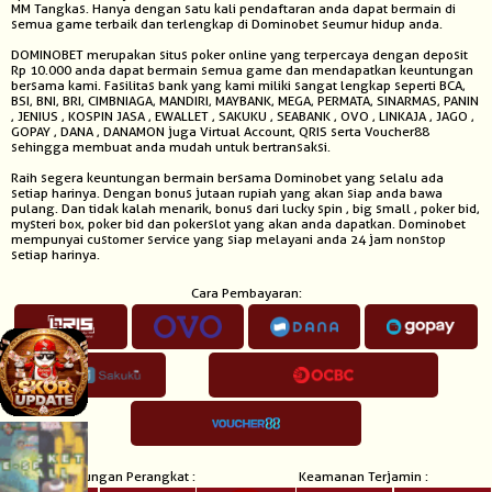
MM Tangkas. Hanya dengan satu kali pendaftaran anda dapat bermain di
semua game terbaik dan terlengkap di Dominobet seumur hidup anda.
DOMINOBET merupakan situs poker online yang terpercaya dengan deposit
Rp 10.000 anda dapat bermain semua game dan mendapatkan keuntungan
bersama kami. Fasilitas bank yang kami miliki sangat lengkap seperti BCA,
BSI, BNI, BRI, CIMBNIAGA, MANDIRI, MAYBANK, MEGA, PERMATA, SINARMAS, PANIN
, JENIUS , KOSPIN JASA , EWALLET , SAKUKU , SEABANK , OVO , LINKAJA , JAGO ,
GOPAY , DANA , DANAMON juga Virtual Account, QRIS serta Voucher88
sehingga membuat anda mudah untuk bertransaksi.
Raih segera keuntungan bermain bersama Dominobet yang selalu ada
setiap harinya. Dengan bonus jutaan rupiah yang akan siap anda bawa
pulang. Dan tidak kalah menarik, bonus dari lucky spin , big small , poker bid,
mysteri box, poker bid dan pokerslot yang akan anda dapatkan. Dominobet
mempunyai customer service yang siap melayani anda 24 jam nonstop
setiap harinya.
Cara Pembayaran:
Dukungan Perangkat :
Keamanan Terjamin :