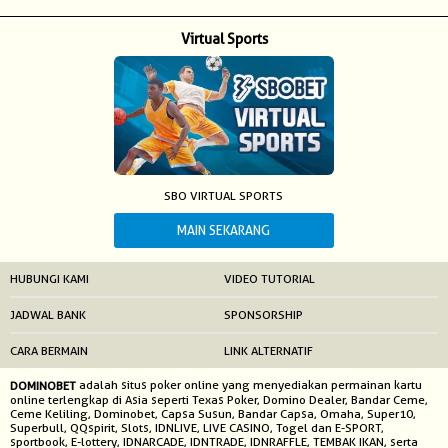
Virtual Sports
SBO VIRTUAL SPORTS
HUBUNGI KAMI
VIDEO TUTORIAL
JADWAL BANK
SPONSORSHIP
CARA BERMAIN
LINK ALTERNATIF
adalah situs poker online yang menyediakan permainan kartu
DOMINOBET
online terlengkap di Asia seperti Texas Poker, Domino Dealer, Bandar Ceme,
Ceme Keliling, Dominobet, Capsa Susun, Bandar Capsa, Omaha, Super10,
Superbull, QQspirit, Slots, IDNLIVE, LIVE CASINO, Togel dan E-SPORT,
sportbook, E-lottery, IDNARCADE, IDNTRADE, IDNRAFFLE, TEMBAK IKAN, serta