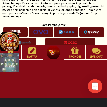
setiap harinya. Dengan bonus jutaan rupiah yang akan siap anda bawa
pulang. Dan tidak kalah menarik, bonus dari lucky spin , big small , poker bid,
mysteri box, poker bid dan pokerslot yang akan anda dapatkan. Dominobet
mempunyai customer service yang siap melayani anda 24 jam nonstop
setiap harinya.
Cara Pembayaran:
HOME
DAFTAR
PROMOSI
LIVE CHAT
Dukungan Perangkat :
Keamanan Terjamin :
© Copyright 2026 d0m1n0b3t.xyz - All right reserved | 18+