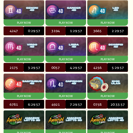
© Copyright 2026 d0m1n0b3t.xyz - All right reserved | 18+
4247
0:29:56
3194
1:29:56
3665
2:29:56
2175
3:29:56
0057
4:29:56
4256
5:29:56
6781
6:29:56
4921
7:29:56
0758
20:33:56