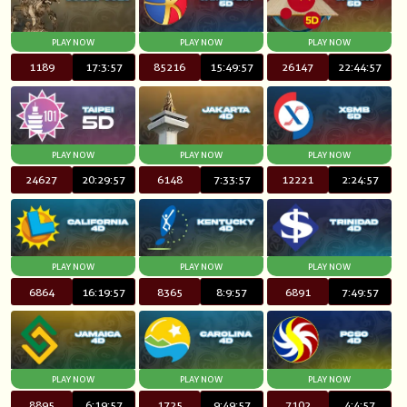
1189
17:3:56
85216
15:49:56
26147
22:44:56
24627
20:29:56
6148
7:33:56
12221
2:24:56
6864
16:19:56
8365
8:9:56
6891
7:49:56
8895
6:19:56
1725
9:49:56
7102
4:4:56