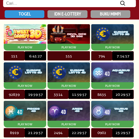
NEW
TOGEL
IDN E-LOTTERY
BUKU MIMPI
TANGKAS
RTP
DEPOSIT
WITHDRAW
151
6:45:26
555
794
7:14:56
PROMOSI
DOWNLOAD APLIKASI
REFERRAL
92839
19:59:56
3314
11:59:56
8635
20:29:56
JACKPOT
VIP MEMBER
8919
21:29:56
2494
22:29:56
0902
23:29:56
HUBUNGI KAMI